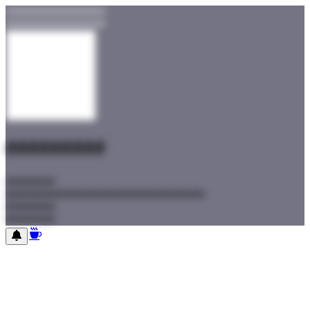
##################
##################
#########
#########
#########
#########
#########
#########
#########
#########