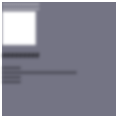
##################
##################
#########
#########
#########
#########
#########
#########
#########
#########