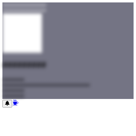
##################
##################
#########
#########
#########
#########
#########
#########
#########
#########