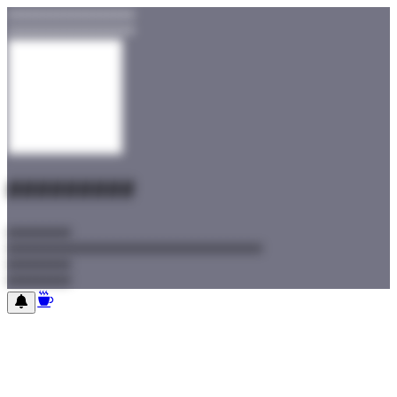
##################
##################
#########
#########
#########
#########
#########
#########
#########
#########