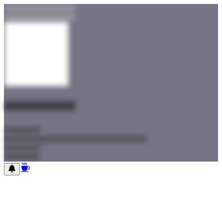
##################
##################
#########
#########
#########
#########
#########
#########
#########
#########