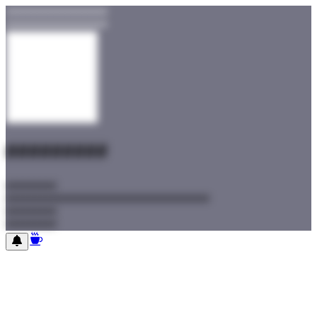
##################
##################
#########
#########
#########
#########
#########
#########
#########
#########