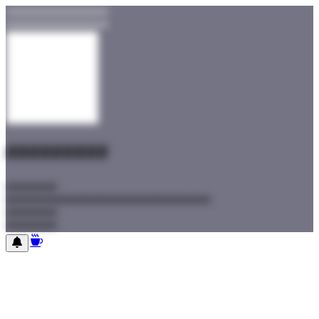
##################
##################
#########
#########
#########
#########
#########
#########
#########
#########